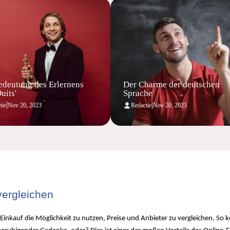
edeutung des Erlernens
Der Charme der deutschen
uits'
Sprache
|
|
tie
Nov 20, 2023
Redactie
Nov 20, 2023
vergleichen
nkauf die Möglichkeit zu nutzen, Preise und Anbieter zu vergleichen. So kö